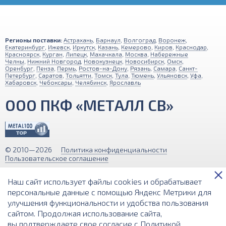
Регионы поставки:
Астрахань
,
Барнаул
,
Волгоград
,
Воронеж
,
Екатеринбург
,
Ижевск
,
Иркутск
,
Казань
,
Кемерово
,
Киров
,
Краснодар
,
Красноярск
,
Курган
,
Липецк
,
Махачкала
,
Москва
,
Набережные
Челны
,
Нижний Новгород
,
Новокузнецк
,
Новосибирск
,
Омск
,
Оренбург
,
Пенза
,
Пермь
,
Ростов-на-Дону
,
Рязань
,
Самара
,
Санкт-
Петербург
,
Саратов
,
Тольятти
,
Томск
,
Тула
,
Тюмень
,
Ульяновск
,
Уфа
,
Хабаровск
,
Чебоксары
,
Челябинск
,
Ярославль
ООО ПКФ «МЕТАЛЛ СВ»
© 2010—2026
Политика конфиденциальности
Пользовательское соглашение
Обращаем ваше внимание на то, что вся информация (включая цены)
Наш сайт использует файлы cookies и обрабатывает
на этом интернет-сайте носит исключительно информационный
характер и ни при каких условиях не является публичной офертой,
персональные данные с помощью Яндекс Метрики для
определяемой положениями Статьи 437 (2) Гражданского кодекса РФ.
улучшения функциональности и удобства пользования
сайтом. Продолжая использование сайта,
Разработка и поддержка сайта
вы подтверждаете свое согласие с
Политикой