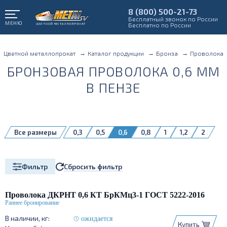
8 (800) 500-21-73
Бесплатный звонок по России
МЕНЮ
Бесплатно по России
Цветной металлопрокат
Каталог продукции
Бронза
Проволока
БРОНЗОВАЯ ПРОВОЛОКА 0,6 ММ
В ПЕНЗЕ
Все размеры
0,3
0,5
0,6
0,8
1
1,2
2
3
3,5
4
5
Сбросить фильтр
Фильтр
Проволока ДКРНТ 0,6 КТ БрКМц3-1 ГОСТ 5222-2016
ожидается
Купить