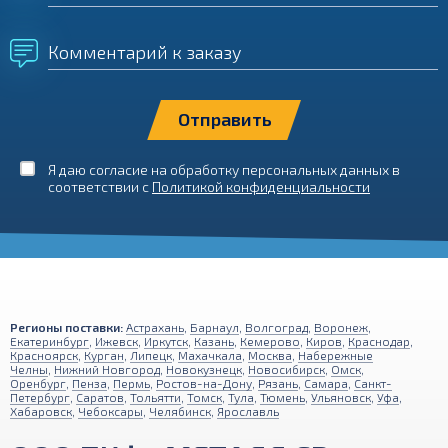
Комментарий к заказу
Я даю согласие на обработку персональных данных в
соответствии с
Политикой конфиденциальности
Регионы поставки:
Астрахань
,
Барнаул
,
Волгоград
,
Воронеж
,
Екатеринбург
,
Ижевск
,
Иркутск
,
Казань
,
Кемерово
,
Киров
,
Краснодар
,
Красноярск
,
Курган
,
Липецк
,
Махачкала
,
Москва
,
Набережные
Челны
,
Нижний Новгород
,
Новокузнецк
,
Новосибирск
,
Омск
,
Оренбург
,
Пенза
,
Пермь
,
Ростов-на-Дону
,
Рязань
,
Самара
,
Санкт-
Петербург
,
Саратов
,
Тольятти
,
Томск
,
Тула
,
Тюмень
,
Ульяновск
,
Уфа
,
Хабаровск
,
Чебоксары
,
Челябинск
,
Ярославль