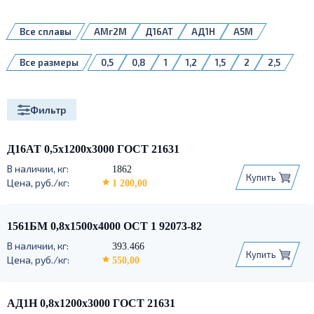
Все сплавы
АМг2М
Д16АТ
АД1Н
А5М
А5Н
АД1М
АМг3М
АМг4
Все размеры
0,5
0,8
1
1,2
1,5
2
2,5
АМг4,5
АМг5М
АМг6
АМг6БМ
3
4
5
6
8
10
АМг6М
АМцМ
АМцН2
Д16АМ
Д16БМ
Д16Т
1561БМ
5083H111
Фильтр
Д16АТ 0,5х1200х3000 ГОСТ 21631
1862
Купить
1 200,00
1561БМ 0,8х1500х4000 ОСТ 1 92073-82
393.466
Купить
550,00
АД1Н 0,8х1200х3000 ГОСТ 21631