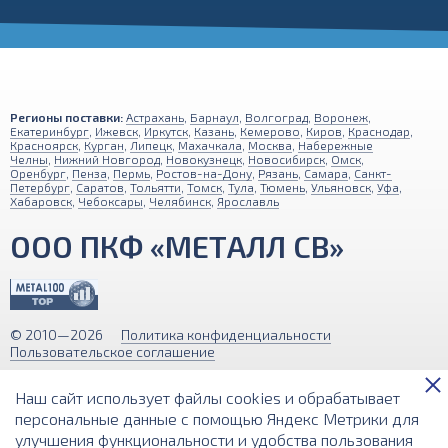
Регионы поставки:
Астрахань
,
Барнаул
,
Волгоград
,
Воронеж
,
Екатеринбург
,
Ижевск
,
Иркутск
,
Казань
,
Кемерово
,
Киров
,
Краснодар
,
Красноярск
,
Курган
,
Липецк
,
Махачкала
,
Москва
,
Набережные
Челны
,
Нижний Новгород
,
Новокузнецк
,
Новосибирск
,
Омск
,
Оренбург
,
Пенза
,
Пермь
,
Ростов-на-Дону
,
Рязань
,
Самара
,
Санкт-
Петербург
,
Саратов
,
Тольятти
,
Томск
,
Тула
,
Тюмень
,
Ульяновск
,
Уфа
,
Хабаровск
,
Чебоксары
,
Челябинск
,
Ярославль
ООО ПКФ «МЕТАЛЛ СВ»
© 2010—2026
Политика конфиденциальности
Пользовательское соглашение
Обращаем ваше внимание на то, что вся информация (включая цены)
Наш сайт использует файлы cookies и обрабатывает
на этом интернет-сайте носит исключительно информационный
характер и ни при каких условиях не является публичной офертой,
персональные данные с помощью Яндекс Метрики для
определяемой положениями Статьи 437 (2) Гражданского кодекса РФ.
улучшения функциональности и удобства пользования