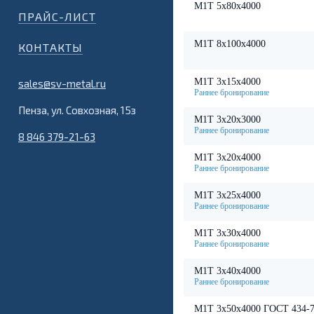
М1Т 5х80х4000
ПРАЙС-ЛИСТ
М1Т 8х100х4000
КОНТАКТЫ
М1Т 3х15х4000
sales@sv-metal.ru
Пенза, ул. Совхозная, 15з
М1Т 3х20х3000
8 846 379-21-63
М1Т 3х20х4000
М1Т 3х25х4000
М1Т 3х30х4000
М1Т 3х40х4000
М1Т 3х50х4000 ГОСТ 434-