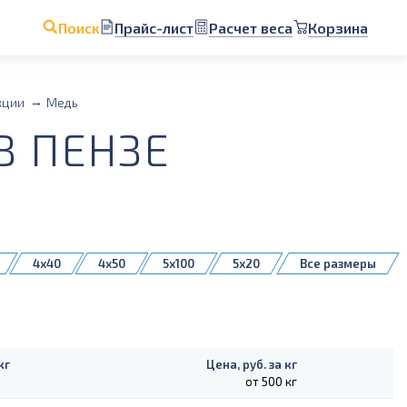
Прайс-лист
Расчет веса
Корзина
Поиск
кции
Медь
В ПЕНЗЕ
4x40
4x50
5x100
5x20
Все размеры
6x50
6x60
6x80
8x100
10x30
10x40
10x50
10x60
12x120
кг
Цена, руб. за кг
от 500 кг