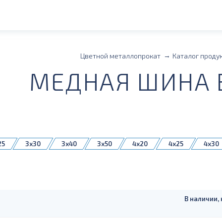
Цветной металлопрокат
Каталог проду
МЕДНАЯ ШИНА 
25
3x30
3x40
3x50
4x20
4x25
4x30
40
5x50
5x60
5x80
6x100
6x30
6x40
x50
8x60
8x80
10x100
10x120
10x20
12,5
12x100
В наличии, 