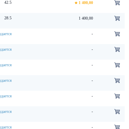
42.5
1 400,00
28.5
1 400,00
дается
-
дается
-
дается
-
дается
-
дается
-
дается
-
дается
-