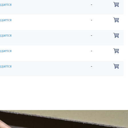
дается
-
дается
-
дается
-
дается
-
дается
-