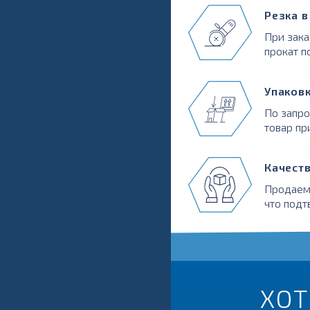
Резка 
При зака
прокат п
Упаков
По запр
товар пр
Качест
Продаем
что подт
ХОТ