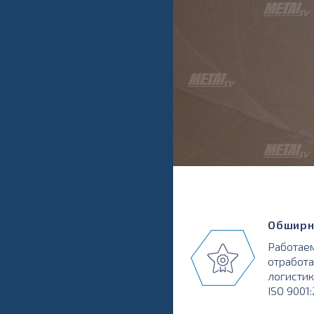
Обширн
Работаем
отработа
логистик
ISO 9001