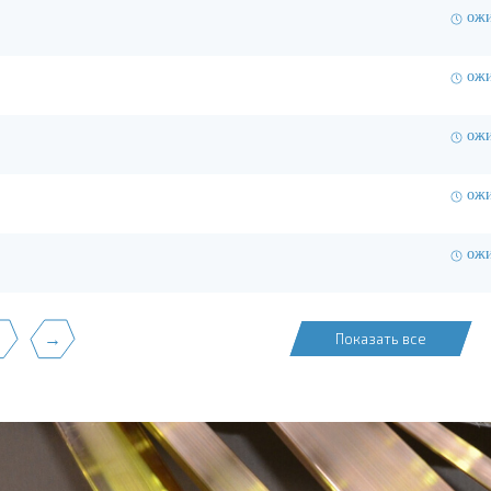
ожи
ожи
ожи
ожи
ожи
3
→
Показать все