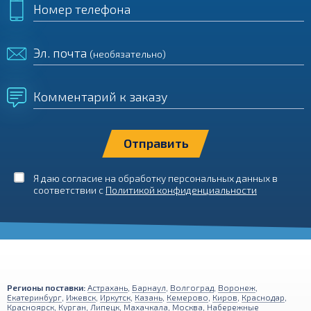
Номер телефона
Эл. почта
(необязательно)
Комментарий к заказу
Я даю согласие на обработку персональных данных в
соответствии с
Политикой конфиденциальности
Регионы поставки:
Астрахань
,
Барнаул
,
Волгоград
,
Воронеж
,
Екатеринбург
,
Ижевск
,
Иркутск
,
Казань
,
Кемерово
,
Киров
,
Краснодар
,
Красноярск
,
Курган
,
Липецк
,
Махачкала
,
Москва
,
Набережные