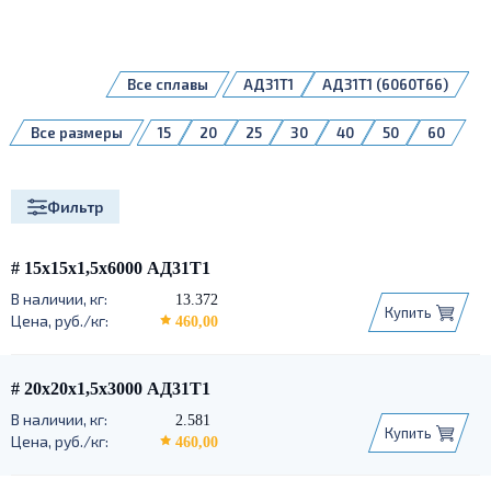
Все сплавы
АД31Т1
АД31Т1 (6060Т66)
Все размеры
15
20
25
30
40
50
60
80
100
120
Фильтр
# 15х15х1,5х6000 АД31Т1
13.372
Купить
460,00
# 20х20х1,5х3000 АД31Т1
2.581
Купить
460,00