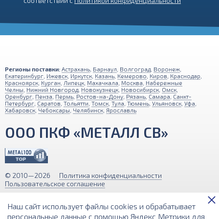
соответствии с
Политикой конфиденциальности
Регионы поставки:
Астрахань
,
Барнаул
,
Волгоград
,
Воронеж
,
Екатеринбург
,
Ижевск
,
Иркутск
,
Казань
,
Кемерово
,
Киров
,
Краснодар
,
Красноярск
,
Курган
,
Липецк
,
Махачкала
,
Москва
,
Набережные
Челны
,
Нижний Новгород
,
Новокузнецк
,
Новосибирск
,
Омск
,
Оренбург
,
Пенза
,
Пермь
,
Ростов-на-Дону
,
Рязань
,
Самара
,
Санкт-
Петербург
,
Саратов
,
Тольятти
,
Томск
,
Тула
,
Тюмень
,
Ульяновск
,
Уфа
,
Хабаровск
,
Чебоксары
,
Челябинск
,
Ярославль
ООО ПКФ «МЕТАЛЛ СВ»
© 2010—2026
Политика конфиденциальности
Пользовательское соглашение
Обращаем ваше внимание на то, что вся информация (включая цены)
Наш сайт использует файлы cookies и обрабатывает
на этом интернет-сайте носит исключительно информационный
характер и ни при каких условиях не является публичной офертой,
персональные данные с помощью Яндекс Метрики для