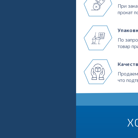
При зака
прокат п
Упаков
По запр
товар пр
Качест
Продаем
что подт
Х