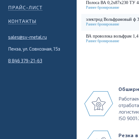
Полоса ВА 0,2х87х230 ТУ 4
ПРАЙС-ЛИСТ
электрод Вольфрамовый ф 3
КОНТАКТЫ
ВА проволока вольфрам 1,4
sales@sv-metal.ru
Пенза, ул. Совхозная, 15з
8 846 379-21-63
Обширн
Работаем
отработа
логистик
ISO 9001
Резка 