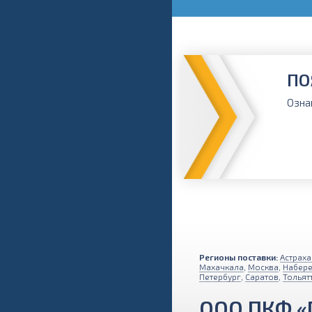
ПО
Озна
Регионы поставки:
Астраха
Махачкала
,
Москва
,
Набер
Петербург
,
Саратов
,
Тольят
ООО ПКФ «