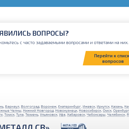
ЯВИЛИСЬ ВОПРОСЫ?
комьтесь с часто задаваемыми вопросами и ответами на них. 
Перейти к спис
вопросов
нь
,
Барнаул
,
Волгоград
,
Воронеж
,
Екатеринбург
,
Ижевск
,
Иркутск
,
Казань
,
Ке
ежные Челны
,
Нижний Новгород
,
Новокузнецк
,
Новосибирск
,
Омск
,
Оренбур
ти
,
Томск
,
Тула
,
Тюмень
,
Ульяновск
,
Уфа
,
Хабаровск
,
Чебоксары
,
Челябинск
,
Я
МЕТАЛЛ СВ»