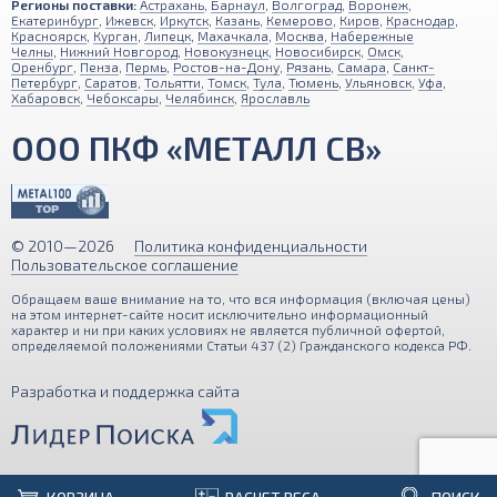
Регионы поставки:
Астрахань
,
Барнаул
,
Волгоград
,
Воронеж
,
Екатеринбург
,
Ижевск
,
Иркутск
,
Казань
,
Кемерово
,
Киров
,
Краснодар
,
Красноярск
,
Курган
,
Липецк
,
Махачкала
,
Москва
,
Набережные
Челны
,
Нижний Новгород
,
Новокузнецк
,
Новосибирск
,
Омск
,
Оренбург
,
Пенза
,
Пермь
,
Ростов-на-Дону
,
Рязань
,
Самара
,
Санкт-
Петербург
,
Саратов
,
Тольятти
,
Томск
,
Тула
,
Тюмень
,
Ульяновск
,
Уфа
,
Хабаровск
,
Чебоксары
,
Челябинск
,
Ярославль
ООО ПКФ «МЕТАЛЛ СВ»
© 2010—2026
Политика конфиденциальности
Пользовательское соглашение
Обращаем ваше внимание на то, что вся информация (включая цены)
на этом интернет-сайте носит исключительно информационный
характер и ни при каких условиях не является публичной офертой,
определяемой положениями Статьи 437 (2) Гражданского кодекса РФ.
Разработка и поддержка сайта