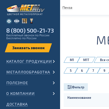
Пенза
8 (800) 500-21-73
М
Бесплатный звонок по России
Бесплатно по России
М1
М1Т
Все с
КАТАЛОГ ПРОДУКЦИИ
5
6
7
9
МЕТАЛЛООБРАБОТКА
32
35
38
ПОЛЕЗНОЕ
130
Фильтр
О КОМПАНИИ
Наименование
ДОСТАВКА