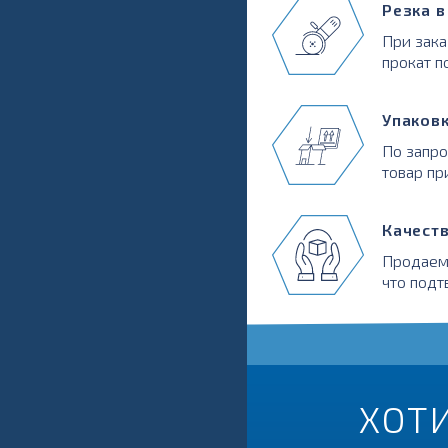
Резка 
При зака
прокат п
Упаков
По запр
товар пр
Качест
Продаем
что подт
ХОТ