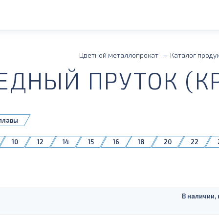
Цветной металлопрокат
Каталог проду
ЕДНЫЙ ПРУТОК (КР
плавы
10
12
14
15
16
18
20
22
40
45
50
60
70
75
75дубльудалить
150
В наличии, 