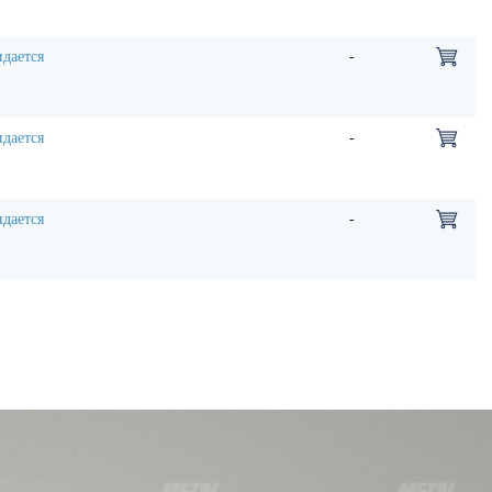
дается
-
дается
-
дается
-