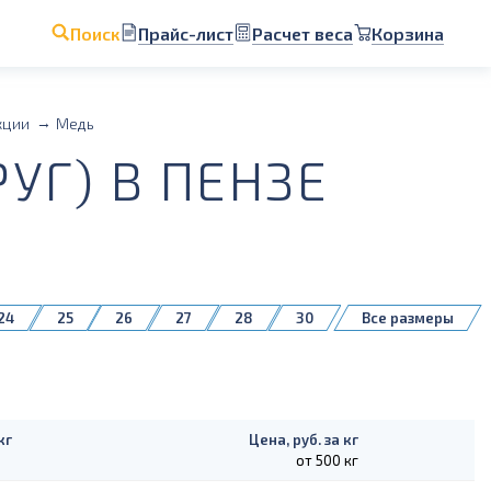
Прайс-лист
Расчет веса
Корзина
Поиск
кции
Медь
УГ) В ПЕНЗЕ
24
25
26
27
28
30
Все размеры
80
90
100
110
120
160
кг
Цена, руб. за кг
от 500 кг