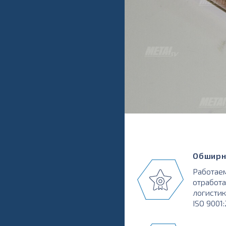
Обширн
Работаем
отработа
логистик
ISO 9001