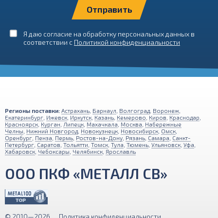
Я даю согласие на обработку персональных данных в
соответствии с
Политикой конфиденциальности
Регионы поставки:
Астрахань
,
Барнаул
,
Волгоград
,
Воронеж
,
Екатеринбург
,
Ижевск
,
Иркутск
,
Казань
,
Кемерово
,
Киров
,
Краснодар
,
Красноярск
,
Курган
,
Липецк
,
Махачкала
,
Москва
,
Набережные
Челны
,
Нижний Новгород
,
Новокузнецк
,
Новосибирск
,
Омск
,
Оренбург
,
Пенза
,
Пермь
,
Ростов-на-Дону
,
Рязань
,
Самара
,
Санкт-
Петербург
,
Саратов
,
Тольятти
,
Томск
,
Тула
,
Тюмень
,
Ульяновск
,
Уфа
,
Хабаровск
,
Чебоксары
,
Челябинск
,
Ярославль
ООО ПКФ «МЕТАЛЛ СВ»
© 2010—2026
Политика конфиденциальности