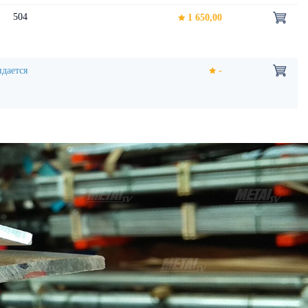
504
1 650,00
дается
-