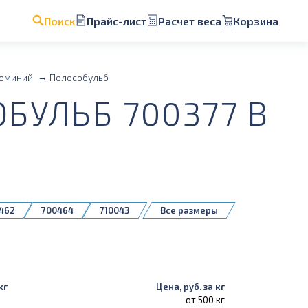
Прайс-лист
Расчет веса
Корзина
Поиск
юминий
Полособульб
УЛЬБ 700377 В
462
700464
710043
Все размеры
кг
Цена, руб. за кг
от 500 кг