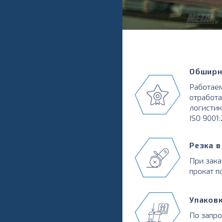
Обширн
Работаем
отработа
логистик
ISO 9001
Резка 
При зака
прокат п
Упаков
По запр