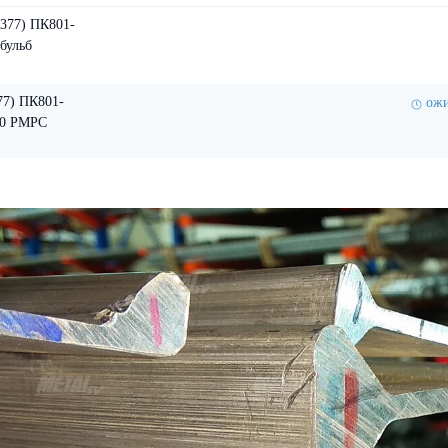
0377) ПК801-
бульб
77) ПК801-
ожи
90 РМРС