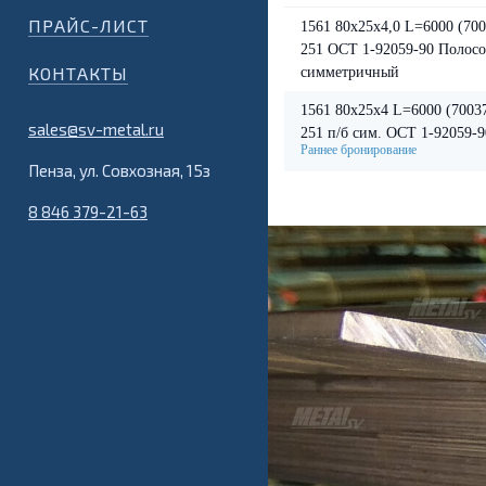
ПРАЙС-ЛИСТ
1561 80х25х4,0 L=6000 (70
251 ОСТ 1-92059-90 Полосо
КОНТАКТЫ
симметричный
1561 80х25х4 L=6000 (7003
sales@sv-metal.ru
251 п/б сим. ОСТ 1-92059-
Пенза, ул. Совхозная, 15з
8 846 379-21-63