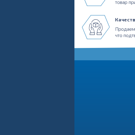
товар пр
Качест
Продаем
что подт